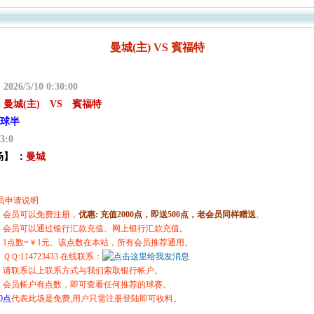
曼城(主) VS 賓福特
：
2026/5/10 0:30:00
：
曼城(主) VS 賓福特
球半
3:0
】 ：
曼城
员申请说明
册：会员可以免费注册，
优惠:
充值2000点，即送500点，老会员同样赠送
。
值：会员可以通过银行汇款充值、网上银行汇款充值。
明：1点数=￥1元。该点数在本站，所有会员推荐通用。
ＱＱ:114723433 在线联系：
户：请联系以上联系方式与我们索取银行帐户。
成：会员帐户有点数，即可查看任何推荐的球赛。
0点
代表此场是免费,用户只需注册登陆即可收料。