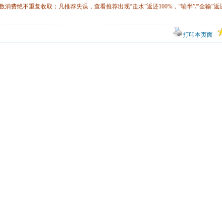
数消费绝不重复收取；凡推荐失误，查看推荐出现“走水”返还100%，“输半”/“全输”返还
打印本页面