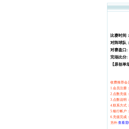
比赛时间
对阵球队
对赛盘口:
完场比分:
【原创单场
收费推荐会
1.会员注
2.点数充
3.点数说
4.联系方式：
5.银行帐
6.充值完
另外:
查看需